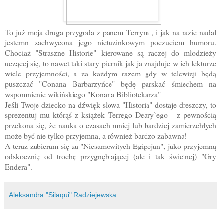
To już moja druga przygoda z panem Terrym , i jak na razie nadal
jestemn zachwycona jego nietuzinkowym poczuciem humoru.
Chociaż "Straszne Historie" kierowane są raczej do młodzieży
uczącej się, to nawet taki stary piernik jak ja znajduje w ich lekturze
wiele przyjemności, a za każdym razem gdy w telewizji będą
puszczać "Conana Barbarzyńce" będę parskać śmiechem na
wspomnienie wikińskiego "Konana Bibliotekarza"
Jeśli Twoje dziecko na dźwięk słowa "Historia" dostaje dreszczy, to
sprezentuj mu którąś z książek Terrego Deary`ego - z pewnością
przekona się, że nauka o czasach mniej lub bardziej zamierzchłych
może być nie tylko przyjemna, a również bardzo zabawna!
A teraz zabieram się za "Niesamowitych Egipcjan", jako przyjemną
odskocznię od trochę przygnębiającej (ale i tak świetnej) "Gry
Endera".
Aleksandra "Silaqui" Radziejewska