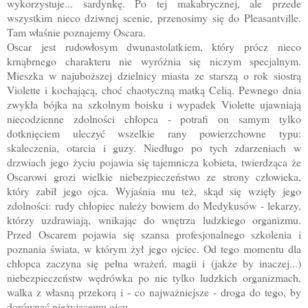
wykorzystuje... sardynkę. Po tej makabrycznej, ale przede
wszystkim nieco dziwnej scenie, przenosimy się do Pleasantville.
Tam właśnie poznajemy Oscara.
Oscar jest rudowłosym dwunastolatkiem, który prócz nieco
krnąbrnego charakteru nie wyróżnia się niczym specjalnym.
Mieszka w najuboższej dzielnicy miasta ze starszą o rok siostrą
Violette i kochającą, choć chaotyczną matką Celią. Pewnego dnia
zwykła bójka na szkolnym boisku i wypadek Violette ujawniają
niecodzienne zdolności chłopca - potrafi on samym tylko
dotknięciem uleczyć wszelkie rany powierzchowne typu:
skaleczenia, otarcia i guzy. Niedługo po tych zdarzeniach w
drzwiach jego życiu pojawia się tajemnicza kobieta, twierdząca że
Oscarowi grozi wielkie niebezpieczeństwo ze strony człowieka,
który zabił jego ojca. Wyjaśnia mu też, skąd się wzięły jego
zdolności: rudy chłopiec należy bowiem do Medykusów - lekarzy,
którzy uzdrawiają, wnikając do wnętrza ludzkiego organizmu.
Przed Oscarem pojawia się szansa profesjonalnego szkolenia i
poznania świata, w którym żył jego ojciec. Od tego momentu dla
chłopca zaczyna się pełna wrażeń, magii i (jakże by inaczej...)
niebezpieczeństw wędrówka po nie tylko ludzkich organizmach,
walka z własną przekorą i - co najważniejsze - droga do tego, by
dorównać nieżyjącemu ojcu.