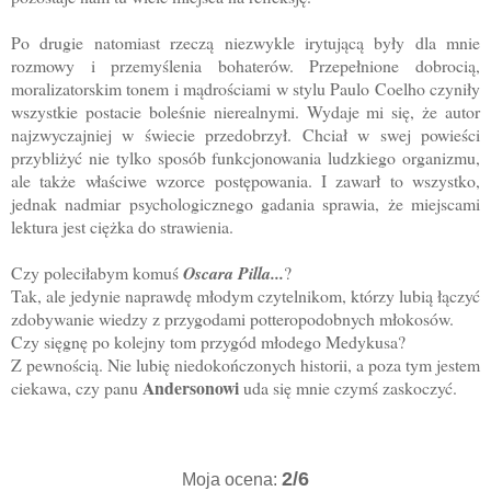
Po drugie natomiast rzeczą niezwykle irytującą były dla mnie
rozmowy i przemyślenia bohaterów. Przepełnione dobrocią,
moralizatorskim tonem i mądrościami w stylu Paulo Coelho czyniły
wszystkie postacie boleśnie nierealnymi. Wydaje mi się, że autor
najzwyczajniej w świecie przedobrzył. Chciał w swej powieści
przybliżyć nie tylko sposób funkcjonowania ludzkiego organizmu,
ale także właściwe wzorce postępowania. I zawarł to wszystko,
jednak nadmiar psychologicznego gadania sprawia, że miejscami
lektura jest ciężka do strawienia.
Czy poleciłabym komuś
Oscara Pilla...
?
Tak, ale jedynie naprawdę młodym czytelnikom, którzy lubią łączyć
zdobywanie wiedzy z przygodami potteropodobnych młokosów.
Czy sięgnę po kolejny tom przygód młodego Medykusa?
Z pewnością. Nie lubię niedokończonych historii, a poza tym jestem
Andersonowi
ciekawa, czy panu
uda się mnie czymś zaskoczyć.
2/6
Moja ocena: