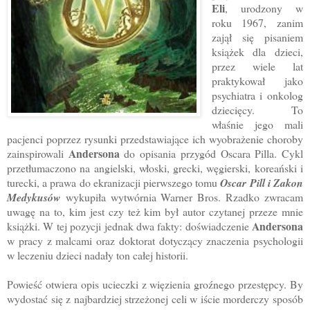
Eli
, urodzony w
roku 1967, zanim
zajął się pisaniem
książek dla dzieci,
przez wiele lat
praktykował jako
psychiatra i onkolog
dziecięcy. To
właśnie jego mali
pacjenci poprzez rysunki przedstawiające ich wyobrażenie choroby
Andersona
zainspirowali
do opisania przygód Oscara Pilla. Cykl
przetłumaczono na angielski, włoski, grecki, węgierski, koreański i
turecki, a prawa do ekranizacji pierwszego tomu
Oscar Pill i Zakon
Medykusów
wykupiła wytwórnia Warner Bros. Rzadko zwracam
uwagę na to, kim jest czy też kim był autor czytanej przeze mnie
Andersona
książki. W tej pozycji jednak dwa fakty: doświadczenie
w pracy z malcami oraz doktorat dotyczący znaczenia psychologii
w leczeniu dzieci nadały ton całej historii.
Powieść otwiera opis ucieczki z więzienia groźnego przestępcy. By
wydostać się z najbardziej strzeżonej celi w iście morderczy sposób