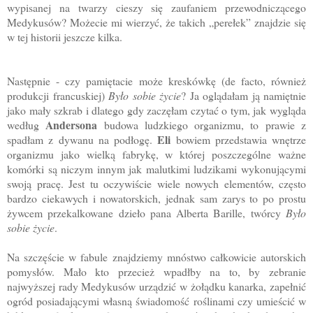
wypisanej na twarzy cieszy się zaufaniem przewodniczącego
Medykusów? Możecie mi wierzyć, że takich „perełek” znajdzie się
w tej historii jeszcze kilka.
Następnie - czy pamiętacie może kreskówkę (de facto, również
produkcji francuskiej)
Było sobie życie
? Ja oglądałam ją namiętnie
jako mały szkrab i dlatego gdy zaczęłam czytać o tym, jak wygląda
Andersona
według
budowa ludzkiego organizmu, to prawie z
Eli
spadłam z dywanu na podłogę.
bowiem przedstawia wnętrze
organizmu jako wielką fabrykę, w której poszczególne ważne
komórki są niczym innym jak malutkimi ludzikami wykonującymi
swoją pracę. Jest tu oczywiście wiele nowych elementów, często
bardzo ciekawych i nowatorskich, jednak sam zarys to po prostu
żywcem przekalkowane dzieło pana Alberta Barille, twórcy
Było
sobie życie
.
Na szczęście w fabule znajdziemy mnóstwo całkowicie autorskich
pomysłów. Mało kto przecież wpadłby na to, by zebranie
najwyższej rady Medykusów urządzić w żołądku kanarka, zapełnić
ogród posiadającymi własną świadomość roślinami czy umieścić w