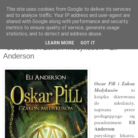
This site uses cookies from Google to deliver its services
and to analyze traffic. Your IP address and user-agent are
shared with Google along with performance and security
metrics to ensure quality of service, generate usage
statistics, and to detect and address abuse.
8 lis 2011
LEARN MORE
GOT IT
"Oscar Pill i Zakon Medykusów" Eli
Anderson
Oscar Pill i Zakon
Medykusów
to
książka skierowana
do młodzieży,
napisana przez
posługującego się
Eli
pseudonimem
Anderson
paryskiego lekarza.