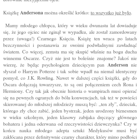
Andersona
Książkę
można określić krótko:
to wszystko już było
.
Mamy młodego chłopca, który w wieku dwunastu lat dowiaduje
się, że jego ojciec nie zginął w wypadku, ale został zamordowany
przez (uwaga!) Czarnego Księcia. Książę ten wraca po latach
bezczynności i postanawia ze swoimi podwładnymi zawładnąć
światem. Co więcej, zemsta ma się skupić właśnie na bogu ducha
winnemu Oscarze. Czyż nie jest to boleśnie znajome? Jakoś nie
Anderson
wierzę, że będąc psychologiem dziecięcym pan
nie
słyszał o Harrym Potterze i tak sobie wpadł na niemal identyczny
pomysł, co J.K. Rowling. Nawet w dalszej części książki, gdy do
Oscara dołączają towarzysze, to są oni połączeniem cech Rona i
Hermiony. Czy tak jak obecnie historia o wampirach musi opierać
się na pewnych ogranych do bólu konwencjach, tak też w powieści
skierowanej do młodszej młodzieży muszą być: „ten zły”, dzieciak,
którego zły chce zabić, jeden bystrzak, jeden urodzony biznesmen
w wieku szkolnym, jeden klasowy zabijaka dręczący głównego
bohatera i jedna oderwana od rzeczywistości dziewczynka? Czy w
końcu nauka młodego adepta sztuki Medykusów musi być
zakłócana przez definitywnie czarny charakter, który mimo podłości