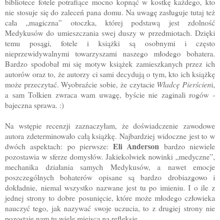
bibliotece fotele potrafiące mocno kopnąć w kostkę każdego, kto
nie stosuje się do zaleceń pana domu. Na uwagę zasługuje tutaj też
cała „magiczna” otoczka, której podstawą jest zdolność
Medykusów do umieszczania swej duszy w przedmiotach. Dzięki
temu posągi, fotele i książki są osobnymi i często
nieprzewidywalnymi towarzyszami naszego młodego bohatera.
Bardzo spodobał mi się motyw książek zamieszkanych przez ich
autorów oraz to, że autorzy ci sami decydują o tym, kto ich książkę
może przeczytać. Wyobraźcie sobie, że czytacie
Władcę Pierścien
i,
a sam Tolkien zwraca wam uwagę, byście nie zaginali rogów -
bajeczna sprawa. :)
Na wstępie recenzji zaznaczyłam, że doświadczenie zawodowe
autora zdeterminowało całą książkę. Najbardziej widoczne jest to w
Eli Anderson
dwóch aspektach: po pierwsze:
bardzo niewiele
pozostawia w sferze domysłów. Jakiekolwiek nowinki „medyczne”,
mechanika działania samych Medykusów, a nawet emocje
poszczególnych bohaterów opisane są bardzo drobiazgowo i
dokładnie, niemal wszystko nazwane jest tu po imieniu. I o ile z
jednej strony to dobre posunięcie, które może młodego człowieka
nauczyć tego, jak nazywać swoje uczucia, to z drugiej strony nie
pozostaje nam tu wiele miejsca na refleksję.