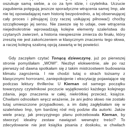
oszukuje samą siebie, a co za tym idzie, i czytelnika. Uczucie
zagubienia potęgują jeszcze sporadyczne wtrącenia samej Imp, ale
nie tej opowiadającej nam historię bezpośrednio, a tej obserwującej
cały proces i pilnującej (czy raczej usiłującej pilnować) choćby
szczątkowego jej sensu. Nie zawsze się to udaje, owe wtrącenia
niejednokrotnie wprowadzają kolejne elementy szaleństwa do
czytanych zwierzeń, a historia niespiesznie zmierza do finału, który
zresztą nie jest zakończeniem w klasycznym znaczeniu tego słowa,
a raczej kolejną szaloną opcją zawartą w tej powieści.
Gdy zaczęłam czytać
Tonącą dziewczynę
, już po pierwszej
stronie pomyślałam „WOW!”. Niezbyt elokwentnie, ale po raz
pierwszy od dawna spotkałam się z takim mistrzostwem budowania
klimatu zagrożenia. I nie chodzi tutaj o strach tożsamy z
klasycznymi horrorami, zaniepokojenie i ekscytację pojawiające się
podczas lektury thrillerów. U
Kiernan
od samego początku
towarzyszy czytelnikowi poczucie wyjątkowości każdego kolejnego
zdania, jego znaczenia w całej, niekrótkiej przecież, książce.
Chwilami odnosiłam wręcz wrażenie, że ani jedno słowo nie zostało
tutaj umieszczone przypadkowo, a im dalej zagłębiałam się w
szaleństwo Imp, tym bardziej rósł mój podziw dla autorki. Jakże
wiele pracy, jak precyzyjnego planu potrzebowała
Kiernan
, by
stworzyć idealny zestaw nawiązań wewnątrz treści? To
zdecydowanie nie jest książka pisania z doskoku, w chwilach