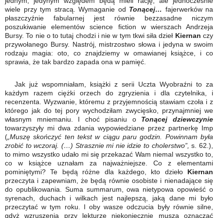
jednym, jedynym względem będą mieli rację, ale jednocześnie
wiele przy tym stracą. Wymaganie od
Tonącej…
fajerwerków na
płaszczyźnie fabularnej jest równie bezzasadne niczym
poszukiwanie elementów science fiction w wierszach Andrzeja
Bursy. To nie o to tutaj chodzi i nie w tym tkwi siła dzieł
Kiernan
czy
przywołanego Bursy. Nastrój, mistrzostwo słowa i jedyna w swoim
rodzaju magia: oto, co znajdziemy w omawianej książce, i co
sprawia, że tak bardzo zapada ona w pamięć.
Jak już wspomniałam, książki z serii Uczta Wyobraźni to za
każdym razem ciężki orzech do zgryzienia i dla czytelnika, i
recenzenta. Wyzwanie, któremu z przyjemnością stawiam czoła i z
którego jak do tej pory wychodziłam zwycięsko, przynajmniej we
własnym mniemaniu. I choć pisaniu o
Tonącej dziewczynie
towarzyszyły mi dwa zdania wypowiedziane przez partnerkę Imp
(
„Muszę skończyć ten tekst w ciągu paru godzin. Powinnam była
zrobić to wczoraj. (…) Strasznie mi nie idzie to cholerstwo”,
s. 62.),
to mimo wszystko udało mi się przekazać Wam niemal wszystko to,
co w książce uznałam za najważniejsze. Co z elementami
pominiętymi? Te będą różne dla każdego, kto dzieło
Kiernan
przeczyta i zapewniam, że będą równie osobiste i nienadające się
do opublikowania. Suma summarum, owa nietypowa opowieść o
syrenach, duchach i wilkach jest najlepszą, jaką dane mi było
przeczytać w tym roku. I oby wasze odczucia były równie silne,
gdyż wzruszenia przy lekturze niekoniecznie muszą oznaczać