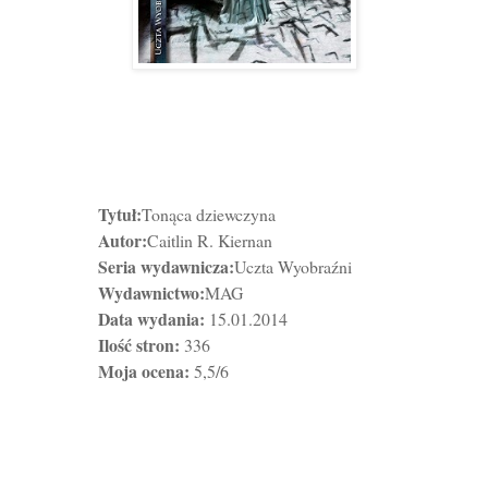
Tytuł:
Tonąca dziewczyna
Autor:
Caitlin R. Kiernan
Seria wydawnicza:
Uczta Wyobraźni
Wydawnictwo:
MAG
Data wydania:
15.01.2014
Ilość stron:
336
Moja ocena:
5,5/6