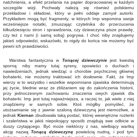
natchnienia, a efekt przelania na papier dopracowanej w każdym
szczególe wizji. Pochwały należą się również polskiemu
przekładowi i składowi, który w pełni oddaje zamysł autorki.
Przykładem mogą być fragmenty, w których Imp wspomina swoje
wcześniejsze notatki, zmuszając czytelnika do przerzucenia
kilkudziesięciu stron i sprawdzenia, czy dziewczyna pisze prawdę,
czy też z nami (i samą sobą) pogrywa. I choć niby znajdujemy
jakieś odpowiedzi, wskazówki, to nigdy do końca nie możemy być
pewni ich prawdziwości.
Warstwa fantastyczna w
Tonącej dziewczynie
jest kwestią
sporną: niby mamy tutaj syreny, opowieści o duchach i
nawiedzeniach, jednak wiedząc o chorobie psychicznej głównej
bohaterki, nie możemy traktować ich dosłownie. Fakt, że Imp
wierzy w to wszystko i wszelkie wspomniane zjawiska determinują
jej życie, blednie wraz ze zbliżaniem się do zakończenia historii,
przy jednoczesnym zachowaniu znaczenia owych zjawisk dla
bohaterki. Imp jest tutaj najważniejsza, a raczej to, jak wiele z niej
znajdziemy w samych sobie. Ktoś mógłby pomyśleć, że
utożsamianie się z jawnie szaloną dziewczyną jest niemożliwe, a
jednak
Kiernan
zbudowała taką postać, której wewnętrzne rozterki
i szaleństwa w jakiś niepokojący sposób znajdują swe odbicie w
duszy czytającego. Być może niektórzy z nas, wielbiący wartką
akcję nazwą
Tonącą dziewczynę
powieścią nudną, i pod tym