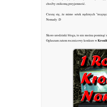
choćby znikomą przyjemność.
Cieszę się, że mimo setek nędznych "recęzę
Nomady :D
Skoro urodzinki bloga, to nie można pominąć n
Kroni
Ogłaszam zatem rocznicowy konkurs w