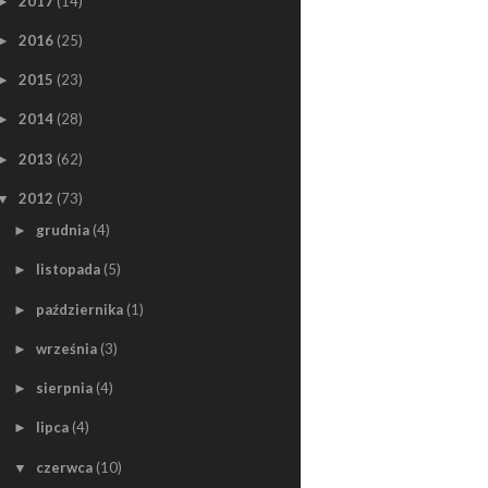
2017
(14)
►
2016
(25)
►
2015
(23)
►
2014
(28)
►
2013
(62)
►
2012
(73)
▼
grudnia
(4)
►
listopada
(5)
►
października
(1)
►
września
(3)
►
sierpnia
(4)
►
lipca
(4)
►
czerwca
(10)
▼