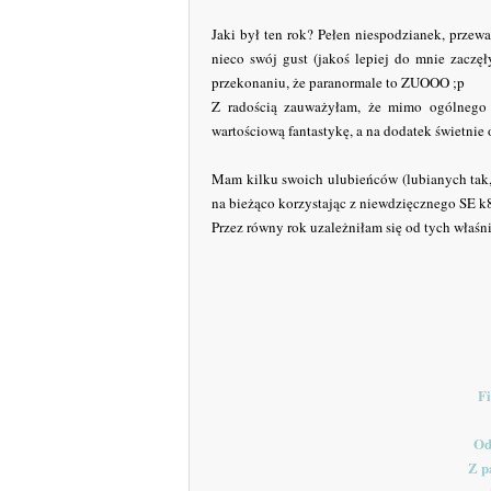
Jaki był ten rok? Pełen niespodzianek, przew
nieco swój gust (jakoś lepiej do mnie zaczęł
przekonaniu, że paranormale to ZUOOO ;p
Z radością zauważyłam, że mimo ogólnego pę
wartościową fantastykę, a na dodatek świetnie 
Mam kilku swoich ulubieńców (lubianych tak,
na bieżąco korzystając z niewdzięcznego SE k8
Przez równy rok uzależniłam się od tych właśn
Fi
Od
Z p