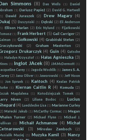
Dan Simmons
(8)
Dan Wells
(1)
Daniel
Dariusz Papież
(2)
Abraham
(1)
David G. Hartwell
Drew Magary
(4)
Dawid Juraszek
(2)
(1)
Dukaj
(5)
Dębski
(2)
Duszyński
(1)
Eli Anderson
Ellison Harlan
(2)
(1)
Eric Nylund
(1)
Fijałkowski
Frank Herbert
(5)
Gail Carriger
(2)
Tomasz
(1)
Gołkowski
(4)
Grabiński Stefan
(2)
Gaiman
(1)
Graczykowski
(2)
Graham Masterton
(2)
Grzegorz Drukarczyk
(4)
Guin
(4)
Gutsche
Hałas Agnieszka
(3)
(1)
Haladyn Krzysztof
(1)
Inglot JAcek
(8)
Hines
(1)
J.M.McDermott
(1)
James S. A.
Jacqueline Carey
(1)
Jagoda Wochlik
(1)
Corey
(2)
Jana Oliver
(1)
Jaworowski
(1)
Jeff Noon
Kańtoch
(4)
(1)
Jon Sprunk
(1)
Kealan Patrick
Kiernan Caitlin R
(4)
Komuda
(2)
Burke
(1)
Kozak Magdalena
(1)
Kołodziejczak Tomek
(1)
Lucius
Larry Niven
(2)
Liliana Bodoc
(1)
Shepard
(4)
Marianne Curley
Lueddecke Lisa
(1)
(2)
Megan
Małecki Jakub
(1)
McCarthy Cormac
(1)
Whalen Turner
(2)
Michael Flynn
(1)
Michael J.
Michaił Achmanow
(4)
Michał
Sullivan
(1)
Cetnarowski
(3)
Miroslav Zamboch
(2)
Muzyka Kamil
(3)
Nancy
Musialik Maciej
(1)