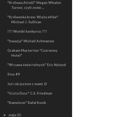
"Królowa Attolii" Megan Whalen
Turner, czyli znów ...
"Królewska krew. Wieża elfów"
Michael J. Sullivan
!!!! Wyniki konkursu !!!!
"Inwazja" Michaił Achmanow
Graham Masterton "Czerwony
Hotel"
"Wrzawa śmiertelnych" Eric Nylund
Stos #9
Już rok jestem z wami :D
"Uczta Dusz" C.S. Friedman
"Kameleon" Rafał Kosik
maja
(8)
►