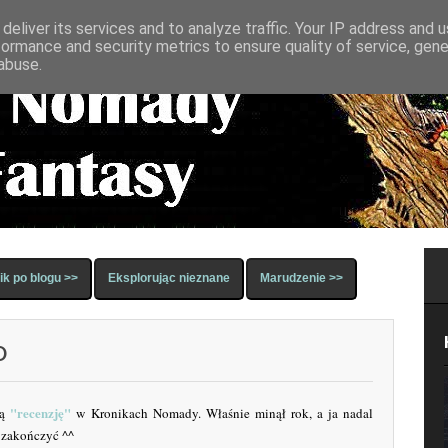
deliver its services and to analyze traffic. Your IP address and 
formance and security metrics to ensure quality of service, gen
abuse.
k po blogu >>
Eksplorując nieznane
Marudzenie >>
D
"recenzję"
zą
w Kronikach Nomady. Właśnie minął rok, a ja nadal
y zakończyć ^^