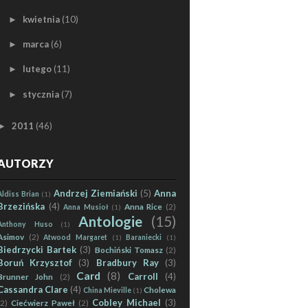
kwietnia
(10)
►
marca
(6)
►
lutego
(11)
►
stycznia
(7)
►
2011
(46)
►
AUTORZY
Andrzej Ziemiański
(5)
Anna
Aldiss Brian
(1)
Brzezińska
(4)
Anna Rice
(2)
Anna Musioł
(1)
Antologie
(15)
Anthony Huso
(1)
Asimov
(2)
Atwood Margaret
(1)
Baraniecki
(1)
Biedrzycki Bartek
(3)
Bochiński Tomasz
(2)
Boruń Krzysztof
(3)
Bradbury Ray
(3)
Card
(8)
Carroll
(4)
Brunner John
(2)
Cassandra Clare
(4)
Cholewa
China Mieville
(1)
Cobley Michael
(3)
(2)
Ciećwierz Paweł
(2)