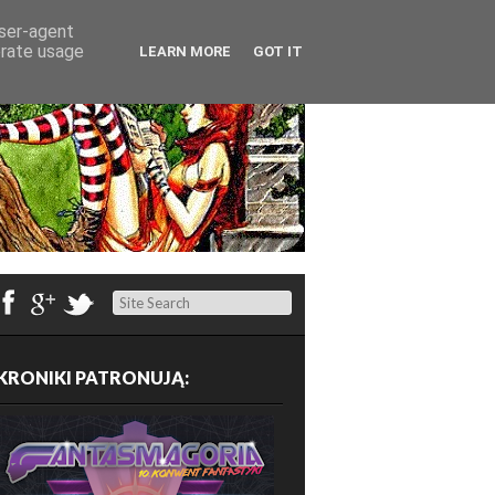
user-agent
erate usage
LEARN MORE
GOT IT
Search
KRONIKI PATRONUJĄ: