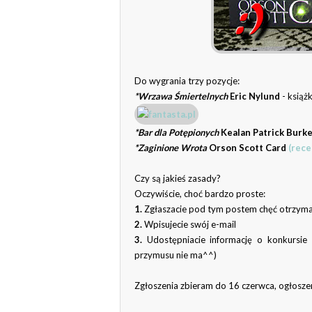
Do wygrania trzy pozycje:
*Wrzawa Śmiertelnych
Eric Nylund
- książ
*Bar dla Potępionych
Kealan Patrick Burk
*Zaginione Wrota
Orson Scott Card
(rece
Czy są jakieś zasady?
Oczywiście, choć bardzo proste:
1.
Zgłaszacie pod tym postem chęć otrzym
2.
Wpisujecie swój e-mail
3.
Udostępniacie informację o konkursie
przymusu nie ma^^)
Zgłoszenia zbieram do 16 czerwca, ogłosze