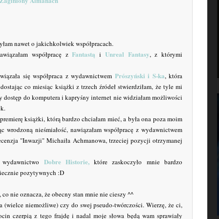
Zaginiony Almanach
zyłam nawet o jakichkolwiek współpracach.
Fantastą
Unreal Fantasy
nawiązałam współpracę z
i
, z którymi
Prószyński i S-ka
wiązała się współpraca z wydawnictwem
, która
stając co miesiąc książki z trzech źródeł stwierdziłam, że tyle mi
y dostęp do komputera i kapryśny internet nie widziałam możliwości
ek.
premierę książki, którą bardzo chciałam mieć, a była ona poza moim
ując wrodzoną nieśmiałość, nawiązałam współpracę z wydawnictwem
ecenzja "Inwazji" Michaiła Achmanowa, trzeciej pozycji otrzymanej
Dobre Historie,
st wydawnictwo
które zaskoczyło mnie bardzo
niecznie pozytywnych :D
 co nie oznacza, że obecny stan mnie nie cieszy ^^
a (wielce niemożliwe) czy do swej pseudo-twórczości. Wierzę, że ci,
cin czerpią z tego frajdę i nadal moje słowa będą wam sprawiały