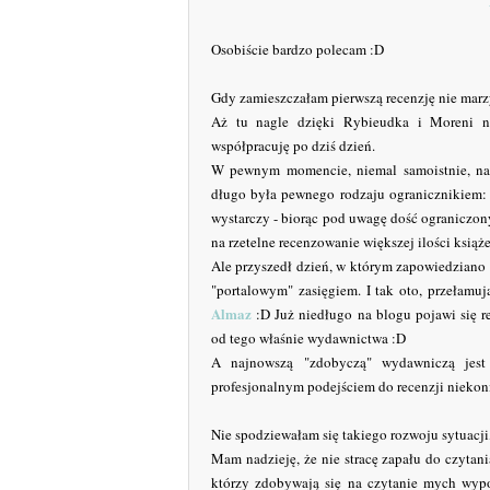
Osobiście bardzo polecam :D
Gdy zamieszczałam pierwszą recenzję nie mar
Aż tu nagle dzięki Rybieudka i Moreni 
współpracuję po dziś dzień.
W pewnym momencie, niemal samoistnie, na
długo była pewnego rodzaju ogranicznikiem: do
wystarczy - biorąc pod uwagę dość ograniczon
na rzetelne recenzowanie większej ilości książ
Ale przyszedł dzień, w którym zapowiedziano 
"portalowym" zasięgiem. I tak oto, przełam
Almaz
:D Już niedługo na blogu pojawi się r
od tego właśnie wydawnictwa :D
A najnowszą "zdobyczą" wydawniczą je
profesjonalnym podejściem do recenzji nieko
Nie spodziewałam się takiego rozwoju sytuacji,
Mam nadzieję, że nie stracę zapału do czytani
którzy zdobywają się na czytanie mych wypo