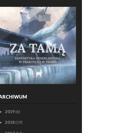
ARCHIWUM
2019
(6)
►
2018
(19)
►