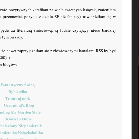
ażnie pozytywnych - trafiłam na wiele świetnych książek, zmieniłam
y przemawiać pozycje z działu SF niż fantasy), utwierdziłam się w
du za literaturą śmieciową, są ludzie czytający nieco bardziej
o tym piszący.
 że nawet zaprzyjaźniłam się z złowieszczymi kanałami RSS by być
00) :)
ie blogów:
Fantastyczny Świat
,
Rybieudka
Tramwaj nr 4
.
Oceansoul's Blog
nding My Garden State
Która Lektura
naleziony Niepamiętnik
amiętnika Książkoholika