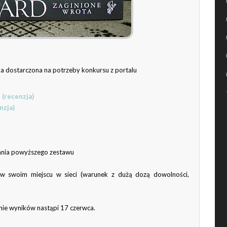
ka dostarczona na potrzeby konkursu z portalu
e
(recenzja)
nzja)
ania powyższego zestawu
 w swoim miejscu w sieci (warunek z dużą dozą dowolności,
nie wyników nastąpi 17 czerwca.