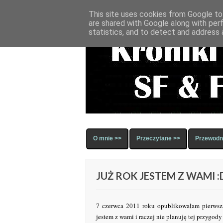
This site uses cookies from Google to 
are shared with Google along with per
statistics, and to detect and address 
O mnie >>
Przeczytane >>
Przewodni
JUŻ ROK JESTEM Z WAMI :
7 czerwca 2011 roku opublikowałam pierws
jestem z wami i raczej nie planuję tej przygod