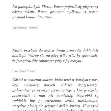
Na początku było Słowo. Potem pojawił się pieprzony
edytor tekstu. Potem procesor myślowy. A potem
nastąpił koniec literatury.
Dan Simmons "Hyperion"
Każda przebyta do końca droga prowadzi dokładnie
donikąd. Wdrap się na górę tylko tyle, by sprawdzić,
że jest górą. Nie zobaczysz góry z jej szczytu.
Frank Herbert "Diuna"
Gdzieś w centrum miasta, które tkwi w każdym z nas,
leży cmentarz starych miłości. Szczęściarze,
zadowoleni ze swojego życia i z tego z kim je dzielą,
przeważnie o nim nie pamiętają. Nagrobki są
wyblakłe lub powywracane, trawa nieskoszona,
wszędzie plenią się jeżyny i dzikie kwiaty. U innych
miejsce to wygląda dostojnie i schludnie jak cmentarz