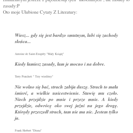
zasady:P
Oto moje Ulubione Cytaty Z Literatury:
Wiesz... gdy się jest bardzo smutnym, lubi się zachody
słońca...
Antoine de Saint-Exupéry "Mały Książę"
Kiedy łamiesz zasady, łam je mocno i na dobre.
Terry Pratchett " Trzy wiedźmy"
Nie wolno się bać, strach zabija duszę. Strach to mała
śmierć, a wielkie unicestwienie. Stawię mu czoło.
Niech przejdzie po mnie i przeze mnie. A kiedy
przejdzie, odwrócę oko swej jaźni na jego drogę.
Którędy przeszedł strach, tam nie ma nic. Jestem tylko
ja.
Frank Herbert "Diuna"