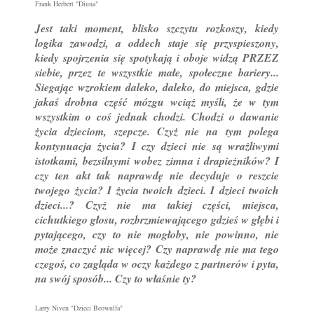
Frank Herbert "Diuna"
Jest taki moment, blisko szczytu rozkoszy, kiedy
logika zawodzi, a oddech staje się przyspieszony,
kiedy spojrzenia się spotykają i oboje widzą PRZEZ
siebie, przez te wszystkie małe, społeczne bariery...
Siegając wzrokiem daleko, daleko, do miejsca, gdzie
jakaś drobna część mózgu wciąż myśli, że w tym
wszystkim o coś jednak chodzi. Chodzi o dawanie
życia dzieciom, szepcze. Czyż nie na tym polega
kontynuacja życia? I czy dzieci nie są wrażliwymi
istotkami, bezsilnymi wobez zimna i drapieżników? I
czy ten akt tak naprawdę nie decyduje o reszcie
twojego życia? I życia twoich dzieci. I dzieci twoich
dzieci...? Czyż nie ma takiej części, miejsca,
cichutkiego głosu, rozbrzmiewającego gdzieś w głębi i
pytającego, czy to nie mogłoby, nie powinno, nie
może znaczyć nic więcej? Czy naprawdę nie ma tego
czegoś, co zagląda w oczy każdego z partnerów i pyta,
na swój sposób... Czy to właśnie ty?
Larry Niven "Dzieci Beowulfa"