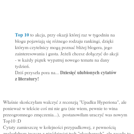
Top 10
to akcja, przy okazji której raz w tygodniu na
blogu pojawiają się różnego rodzaju rankingi, dzięki
którym czytelnicy mogą poznać bliżej blogera, jego
zainteresowania i gusta. Jeżeli chcesz dołączyć do akcji
- w każdy piątek wypatruj nowego tematu na dany
tydzień.
Dziesięć ulubionych cytatów
Dziś przyszła pora na...
z literatury!
Właśnie skończyłam walczyć z recenzją "Upadku Hyperiona", ale
ponieważ w tekście coś mi nie gra (nie wiem, pewnie to wina
przeogromnego zmęczenia...), postanowiłam uraczyć was nowym
Top10 :D
Cytaty zamieszczę w kolejności przypadkowej, z pewnością
znalazłabym jeszcze z pięćdziesiąt tych "ukochanych", ale zasady to