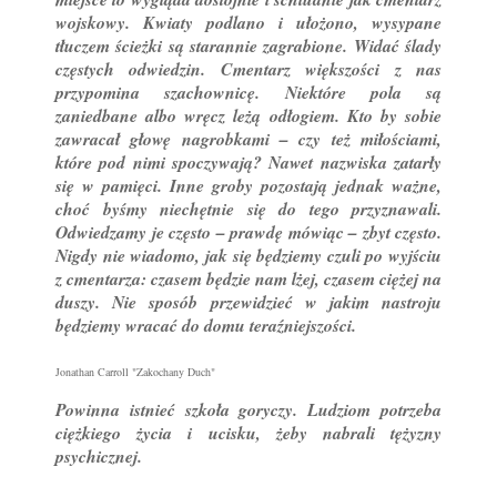
wojskowy. Kwiaty podlano i ułożono, wysypane
tłuczem ścieżki są starannie zagrabione. Widać ślady
częstych odwiedzin. Cmentarz większości z nas
przypomina szachownicę. Niektóre pola są
zaniedbane albo wręcz leżą odłogiem. Kto by sobie
zawracał głowę nagrobkami – czy też miłościami,
które pod nimi spoczywają? Nawet nazwiska zatarły
się w pamięci. Inne groby pozostają jednak ważne,
choć byśmy niechętnie się do tego przyznawali.
Odwiedzamy je często – prawdę mówiąc – zbyt często.
Nigdy nie wiadomo, jak się będziemy czuli po wyjściu
z cmentarza: czasem będzie nam lżej, czasem ciężej na
duszy. Nie sposób przewidzieć w jakim nastroju
będziemy wracać do domu teraźniejszości.
Jonathan Carroll "Zakochany Duch"
Powinna istnieć szkoła goryczy. Ludziom potrzeba
ciężkiego życia i ucisku, żeby nabrali tężyzny
psychicznej.