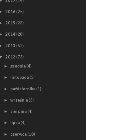
2017
(14)
►
2016
(25)
►
2015
(23)
►
2014
(28)
►
2013
(62)
►
2012
(73)
▼
grudnia
(4)
►
listopada
(5)
►
października
(1)
►
września
(3)
►
sierpnia
(4)
►
lipca
(4)
►
czerwca
(10)
►