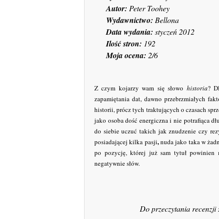
Autor:
Peter Toohey
Wydawnictwo:
Bellona
Data wydania:
styczeń 2012
Ilość stron:
192
Moja ocena:
2/6
Z czym kojarzy wam się słowo
historia
? D
zapamiętania dat, dawno przebrzmiałych fakt
historii, prócz tych traktujących o czasach sp
jako osoba dość energiczna i nie potrafiąca d
do siebie uczuć takich jak znudzenie czy rez
,
posiadającej kilka pasji
nuda jako taka w żad
po pozycję, której już sam tytuł powinie
negatywnie słów.
Do przeczytania recenzji