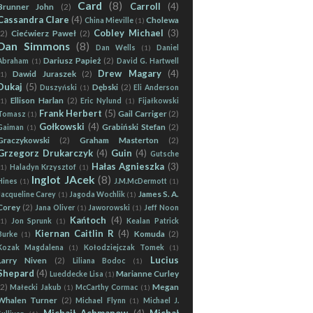
Card
(8)
Carroll
(4)
Brunner John
(2)
Cassandra Clare
(4)
Cholewa
China Mieville
(1)
Cobley Michael
(3)
(2)
Ciećwierz Paweł
(2)
Dan Simmons
(8)
Dan Wells
(1)
Daniel
Dariusz Papież
(2)
Abraham
(1)
David G. Hartwell
Drew Magary
(4)
Dawid Juraszek
(2)
(1)
Dukaj
(5)
Dębski
(2)
Duszyński
(1)
Eli Anderson
Ellison Harlan
(2)
(1)
Eric Nylund
(1)
Fijałkowski
Frank Herbert
(5)
Gail Carriger
(2)
Tomasz
(1)
Gołkowski
(4)
Grabiński Stefan
(2)
Gaiman
(1)
Graczykowski
(2)
Graham Masterton
(2)
Grzegorz Drukarczyk
(4)
Guin
(4)
Gutsche
Hałas Agnieszka
(3)
(1)
Haladyn Krzysztof
(1)
Inglot JAcek
(8)
Hines
(1)
J.M.McDermott
(1)
James S. A.
Jacqueline Carey
(1)
Jagoda Wochlik
(1)
Corey
(2)
Jana Oliver
(1)
Jaworowski
(1)
Jeff Noon
Kańtoch
(4)
(1)
Jon Sprunk
(1)
Kealan Patrick
Kiernan Caitlin R
(4)
Komuda
(2)
Burke
(1)
Kozak Magdalena
(1)
Kołodziejczak Tomek
(1)
Lucius
Larry Niven
(2)
Liliana Bodoc
(1)
Shepard
(4)
Marianne Curley
Lueddecke Lisa
(1)
(2)
Megan
Małecki Jakub
(1)
McCarthy Cormac
(1)
Whalen Turner
(2)
Michael Flynn
(1)
Michael J.