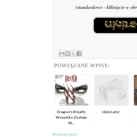
(standardowo - kliknięcie w ob
POWIĄZANE WPISY:
Dragon's Breath:
Idzie Luty!
Wszystko Zostaje
W...
Nowszy post