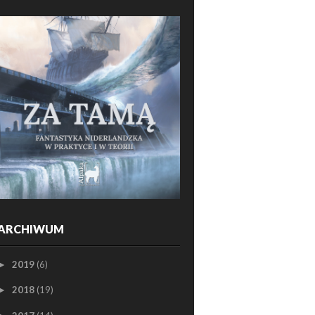
ARCHIWUM
2019
(6)
►
2018
(19)
►