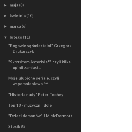
maja
(8)
►
kwietnia
(10)
►
marca
(6)
►
lutego
(11)
▼
"Bogowie są śmiertelni" Grzegorz
Drukarczyk
"Skrrrótem Asterixie!", czyli kilka
opinii zamiast...
Moje ulubione seriale, czyli
wspomnieniowo ^^
"Historia nudy" Peter Toohey
Top 10 - muzyczni idole
"Dzieci demonów" J.M.McDermott
Stosik #5