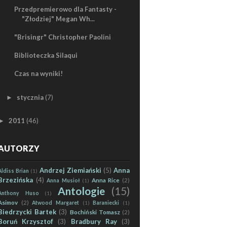
Przedpremierowo dla Fantasty -
"Złodziej" Megan Wh...
"Brisingr" Christopher Paolini
Biblioteczka Silaqui
Czas na wyniki!
stycznia
(7)
►
2011
(46)
►
AUTORZY
Andrzej Ziemiański
(5)
Anna
Aldiss Brian
(1)
Brzezińska
(4)
Anna Rice
(2)
Anna Musioł
(1)
Antologie
(15)
Anthony Huso
(1)
Asimov
(2)
Atwood Margaret
(1)
Baraniecki
(1)
Biedrzycki Bartek
(3)
Bochiński Tomasz
(2)
Boruń Krzysztof
(3)
Bradbury Ray
(3)