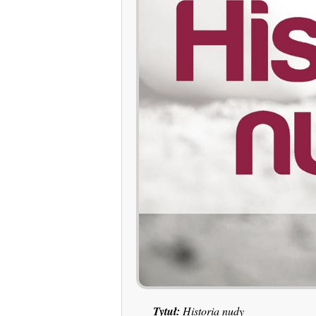
Tytuł:
Historia nudy