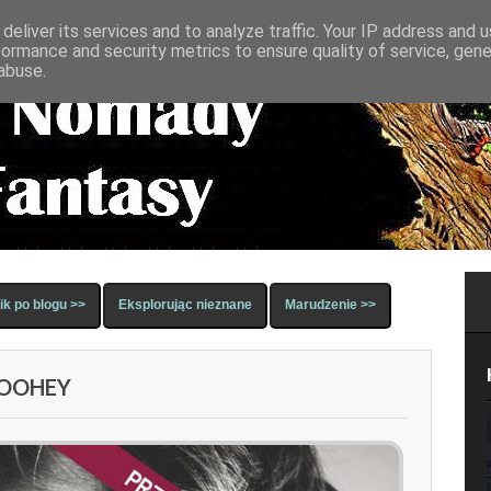
deliver its services and to analyze traffic. Your IP address and 
formance and security metrics to ensure quality of service, gen
abuse.
k po blogu >>
Eksplorując nieznane
Marudzenie >>
TOOHEY