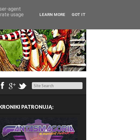
user-agent
erate usage
LEARN MORE
GOT IT
Search
KRONIKI PATRONUJĄ: