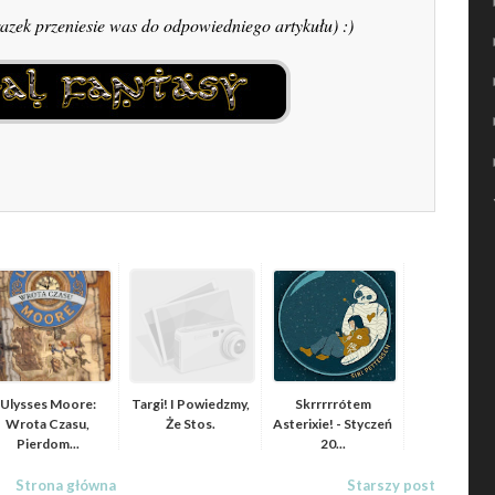
razek przeniesie was do odpowiedniego artykułu) :)
Ulysses Moore:
Targi! I Powiedzmy,
Skrrrrrótem
Wrota Czasu,
Że Stos.
Asterixie! - Styczeń
Pierdom...
20...
Strona główna
Starszy post