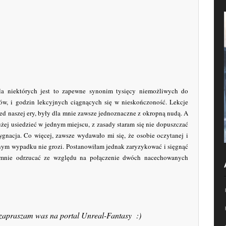
la niektórych jest to zapewne synonim tysięcy niemożliwych do
ów, i godzin lekcyjnych ciągnących się w nieskończoność. Lekcje
rzed naszej ery, były dla mnie zawsze jednoznaczne z okropną nudą. A
łużej usiedzieć w jednym miejscu, z zasady staram się nie dopuszczać
ygnacja. Co więcej, zawsze wydawało mi się, że osobie oczytanej i
nym wypadku nie grozi. Postanowiłam jednak zaryzykować i sięgnąć
n mnie odrzucać ze względu na połączenie dwóch nacechowanych
 zapraszam was na portal Unreal-Fantasy :)