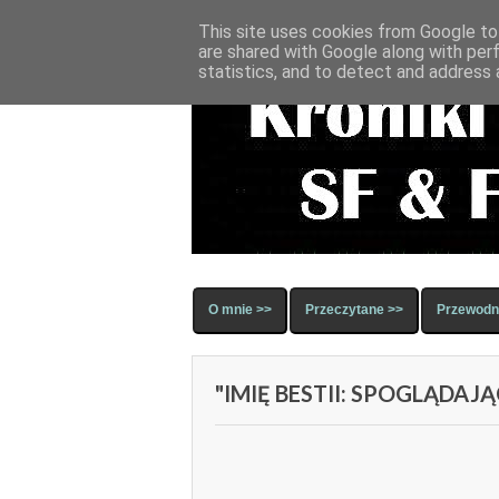
This site uses cookies from Google to 
are shared with Google along with per
statistics, and to detect and address 
O mnie >>
Przeczytane >>
Przewodni
"IMIĘ BESTII: SPOGLĄDA