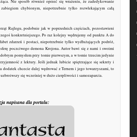
 nużąca. Nie sposób również oprzeć się wrażeniu, że zadedykowanie
zabiegiem chybionym, niepotrzebnie tylko rozwlekającym całą
rząt Rajlegu, podobnie jak w poprzednich częściach, pozostawieni
i czegoś konkretniejszego. Po raz kolejny wędrujemy od punktu A do
abet zdarzeń i postaci, niepotrzebnie tylko wydłużających podróż,
ferę poczciwego demona Krojona. Autor bawi się z nami i swoimi
ę dobrym pomysłem przy tomie pierwszym, a w tomie trzecim jedynie
zyjemność z lektury. Jeśli jednak lubicie spiętrzające się sekrety i
 na dodatek chcecie dalej wędrować z Ternem i jego towarzyszami, to
, uzbroiwszy się wcześniej w dużo cierpliwości i samozaparcia.
ja napisana dla portalu: