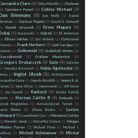
Cassandra Clare
(4)
Cholewa
China Mieville
(1)
Cobley Michael
(3)
(2)
Ciećwierz Paweł
(2)
Dan Simmons
(8)
Dan Wells
(1)
Daniel
Dariusz Papież
(2)
Abraham
(1)
David G. Hartwell
Drew Magary
(4)
Dawid Juraszek
(2)
(1)
Dukaj
(5)
Dębski
(2)
Duszyński
(1)
Eli Anderson
Ellison Harlan
(2)
(1)
Eric Nylund
(1)
Fijałkowski
Frank Herbert
(5)
Gail Carriger
(2)
Tomasz
(1)
Gołkowski
(4)
Grabiński Stefan
(2)
Gaiman
(1)
Graczykowski
(2)
Graham Masterton
(2)
Grzegorz Drukarczyk
(4)
Guin
(4)
Gutsche
Hałas Agnieszka
(3)
(1)
Haladyn Krzysztof
(1)
Inglot JAcek
(8)
Hines
(1)
J.M.McDermott
(1)
James S. A.
Jacqueline Carey
(1)
Jagoda Wochlik
(1)
Corey
(2)
Jana Oliver
(1)
Jaworowski
(1)
Jeff Noon
Kańtoch
(4)
(1)
Jon Sprunk
(1)
Kealan Patrick
Kiernan Caitlin R
(4)
Komuda
(2)
Burke
(1)
Kozak Magdalena
(1)
Kołodziejczak Tomek
(1)
Lucius
Larry Niven
(2)
Liliana Bodoc
(1)
Shepard
(4)
Marianne Curley
Lueddecke Lisa
(1)
(2)
Megan
Małecki Jakub
(1)
McCarthy Cormac
(1)
Whalen Turner
(2)
Michael Flynn
(1)
Michael J.
Michaił Achmanow
(4)
Michał
Sullivan
(1)