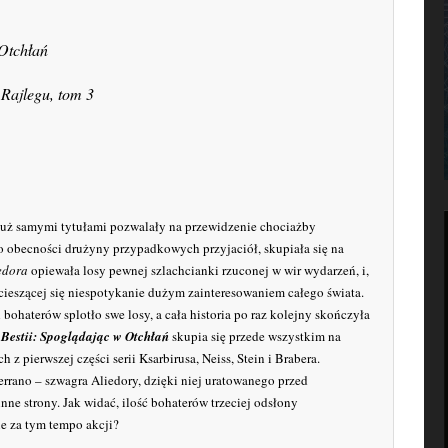
 Otchłań
Rajlegu, tom 3
już samymi tytułami pozwalały na przewidzenie chociażby
o obecności drużyny przypadkowych przyjaciół, skupiała się na
edora
opiewała losy pewnej szlachcianki rzuconej w wir wydarzeń, i,
cieszącej się niespotykanie dużym zainteresowaniem całego świata.
ohaterów splotło swe losy, a cała historia po raz kolejny skończyła
 Bestii: Spoglądając w Otchłań
skupia się przede wszystkim na
 z pierwszej części serii Ksarbirusa, Neiss, Stein i Brabera.
rrano – szwagra Aliedory, dzięki niej uratowanego przed
e strony. Jak widać, ilość bohaterów trzeciej odsłony
ie za tym tempo akcji?