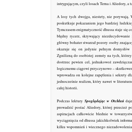
intrygującym, czyli losach Terna i Aliedory, a ta
A losy tych dwojga, niestety, nie porywają.
poskutkuje pokazaniem jego bardziej ludzkie
Tymczasem enigmatyczność dhussa staje się cor
błędny rycerz, skrywający niezdecydowanie 
główny bohater stwarzał pozory osoby znającej 
okazuje się on jedynie pełnym domysłów 
Zgnilizną do osobistej zemsty na tych, którzy
dostrzec pewien cel, jednakowoż zawdzięcza
logicznemu ciągowi przyczynowo – skutkowemu.
wprowadza on kolejne zapętlenia i sekrety dl
jednocześnie realizm, który nawet w literatur
całej historii.
Podczas lektury
Spoglądając w Otchłań
daj
prowadzić postać Aliedory, której przecież p
aspiracjach całkowicie blednie w towarzystw
wyciągnięcia od dhussa jakichkolwiek informac
kilku wspomnień i wiecznego niezadowolenia 