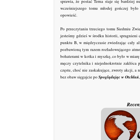
sprawia, że postać Terna staje się bardziej
wcześniejszego tomu młodej gończej było 
opowieść.
Po przeczytaniu trzeciego tomu Siedmiu Zwie
jesteśmy gdzieś w środku historii, spragnien
punktu B, w międzyczasie zwiedzając cały alf
pozbawioną tym razem rozładowującego atmos
bohaterami w kotka i myszkę, co było w miar
męczy czytelnika i niejednokrotnie zakłóca pr
częste, choć nie zaskakujące, zwroty akcji, a
bez obaw sięgajcie po
Spoglądając w Otchłań
Recenz