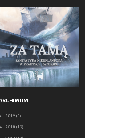
ARCHIWUM
2019
(6)
►
2018
(19)
►