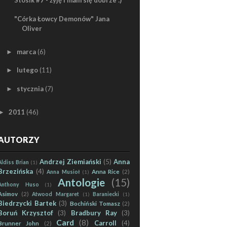
Stosik #7 - żyję i mam się dobrze :)
"Córka Łowcy Demonów" Jana
Oliver
marca
(6)
►
lutego
(11)
►
stycznia
(7)
►
2011
(46)
►
AUTORZY
Andrzej Ziemiański
(5)
Anna
Aldiss Brian
(1)
Brzezińska
(4)
Anna Rice
(2)
Anna Musioł
(1)
Antologie
(15)
Anthony Huso
(1)
Asimov
(2)
Atwood Margaret
(1)
Baraniecki
(1)
Biedrzycki Bartek
(3)
Bochiński Tomasz
(2)
Boruń Krzysztof
(3)
Bradbury Ray
(3)
Card
(8)
Carroll
(4)
Brunner John
(2)