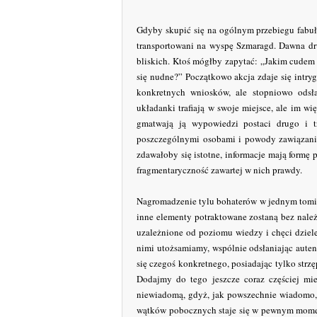
Gdyby skupić się na ogólnym przebiegu fabuły,
transportowani na wyspę Szmaragd. Dawna dru
bliskich. Ktoś mógłby zapytać: „Jakim cude
się nudne?” Początkowo akcja zdaje się intry
konkretnych wniosków, ale stopniowo odsła
układanki trafiają w swoje miejsce, ale im wię
gmatwają ją wypowiedzi postaci drugo i 
poszczególnymi osobami i powody zawiązania 
zdawałoby się istotne, informacje mają formę
fragmentaryczność zawartej w nich prawdy.
Nagromadzenie tylu bohaterów w jednym tomie
inne elementy potraktowane zostaną bez nale
uzależnione od poziomu wiedzy i chęci dzielen
nimi utożsamiamy, wspólnie odsłaniając autent
się czegoś konkretnego, posiadając tylko strz
Dodajmy do tego jeszcze coraz częściej mie
niewiadomą, gdyż, jak powszechnie wiadomo, 
wątków pobocznych staje się w pewnym mome