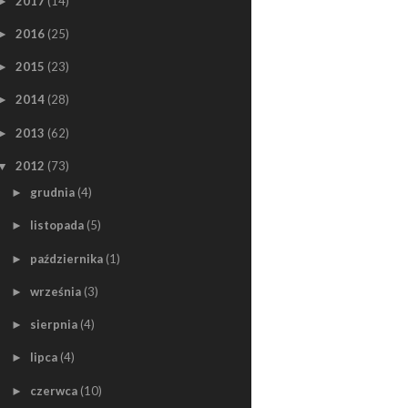
2017
(14)
►
2016
(25)
►
2015
(23)
►
2014
(28)
►
2013
(62)
►
2012
(73)
▼
grudnia
(4)
►
listopada
(5)
►
października
(1)
►
września
(3)
►
sierpnia
(4)
►
lipca
(4)
►
czerwca
(10)
►