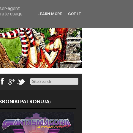
user-agent
erate usage
LEARN MORE
GOT IT
Search
KRONIKI PATRONUJĄ: