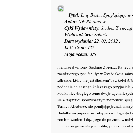
Tytuł:
Imię Bestii: Spoglądając w
Autor:
Nik Pierumow
Cykl Wydawniczy:
Siedem Zwierząt 
Wydawnictwo:
Solaris
Data wydania:
22. 02. 2012 r.
Ilość stron:
432
Moja ocena:
3/6
Pierwsze dwa tomy Siedmiu Zwierząt
Rajlegu
zasadniczego rysu fabuły: w
Ternie
akcja, mim
„dhussie, który nie jest dhussem”, a z kolei
Ali
podobnie do naszego kolczastego przyjaciela, 
Pod koniec drugiego tomu dwoje tajemniczych b
się w najmniej spodziewanym momencie.
Imię
Ternie i Aliedorze, nie pomijając jednak znanych
Dodatkowo pojawia się tutaj postać Dygwiła De
zombirowaniem i dążącego do powrotu w rodzinn
Pierumowego świata jest obfita, jednak czy idz