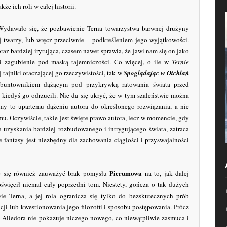
kże ich roli w całej historii.
 Wydawało się, że pozbawienie Terna towarzystwa barwnej drużyny
j twarzy, lub wręcz przeciwnie – podkreśleniem jego wyjątkowości.
az bardziej irytująca, czasem nawet sprawia, że jawi nam się on jako
i zagubienie pod maską tajemniczości. Co więcej, o ile w
Ternie
tajniki otaczającej go rzeczywistości, tak w
Spoglądając w Otchłań
buntownikiem dążącym pod przykrywką ratowania świata przed
 kiedyś go odrzucili. Nie da się ukryć, że w tym szaleństwie można
my to upartemu dążeniu autora do określonego rozwiązania, a nie
 Oczywiście, takie jest święte prawo autora, lecz w momencie, gdy
a uzyskania bardziej rozbudowanego i intrygującego świata, zatraca
ze fantasy jest niezbędny dla zachowania ciągłości i przyswajalności
Pierumowa
e się również zauważyć brak pomysłu
na to, jak dalej
oświęcił niemal cały poprzedni tom. Niestety, gończa o tak dużych
ie Terna, a jej rola ogranicza się tylko do bezskutecznych prób
ji lub kwestionowania jego filozofii i sposobu postępowania. Prócz
Aliedora nie pokazuje niczego nowego, co niewątpliwie zasmuca i