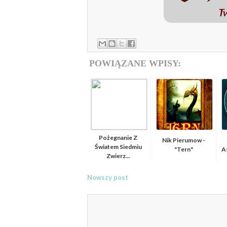
POWIĄZANE WPISY:
Pożegnanie Z
Nik Pierumow -
Światem Siedmiu
"Tern"
As
Zwierz...
Nowszy post