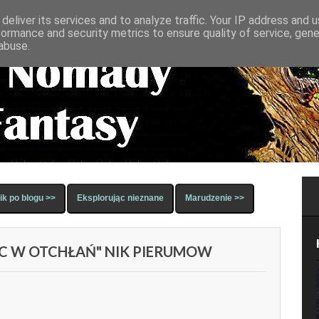
deliver its services and to analyze traffic. Your IP address and 
formance and security metrics to ensure quality of service, gen
abuse.
k po blogu >>
Eksplorując nieznane
Marudzenie >>
JĄC W OTCHŁAŃ" NIK PIERUMOW