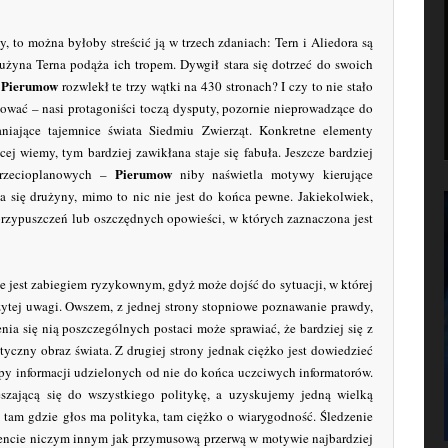
 to można byłoby streścić ją w trzech zdaniach: Tern i Aliedora są
żyna Terna podąża ich tropem. Dywgił stara się dotrzeć do swoich
Pierumow
m
rozwlekł te trzy wątki na 430 stronach? I czy to nie stało
gować – nasi protagoniści toczą dysputy, pozornie nieprowadzące do
niające tajemnice świata Siedmiu Zwierząt. Konkretne elementy
cej wiemy, tym bardziej zawikłana staje się fabuła. Jeszcze bardziej
Pierumow
trzecioplanowych –
niby naświetla motywy kierujące
się drużyny, mimo to nic nie jest do końca pewne. Jakiekolwiek,
 przypuszczeń lub oszczędnych opowieści, w których zaznaczona jest
 jest zabiegiem ryzykownym, gdyż może dojść do sytuacji, w której
żytej uwagi. Owszem, z jednej strony stopniowe poznawanie prawdy,
ia się nią poszczególnych postaci może sprawiać, że bardziej się z
yczny obraz świata. Z drugiej strony jednak ciężko jest dowiedzieć
ępy informacji udzielonych od nie do końca uczciwych informatorów.
szającą się do wszystkiego politykę, a uzyskujemy jedną wielką
tam gdzie głos ma polityka, tam ciężko o wiarygodność. Śledzenie
ncie niczym innym jak przymusową przerwą w motywie najbardziej