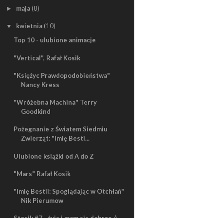
maja
(8)
►
kwietnia
(10)
▼
Top 10 - ulubione animacje
"Vertical", Rafał Kosik
"Księżyc Prawdopodobieństwa"
Nancy Kress
"Wróżebna Machina" Terry
Goodkind
Pożegnanie z Światem Siedmiu
Zwierząt: "Imię Besti...
Ulubione książki od A do Z
"Mars" Rafał Kosik
"Imię Bestii: Spoglądając w Otchłań"
Nik Pierumow