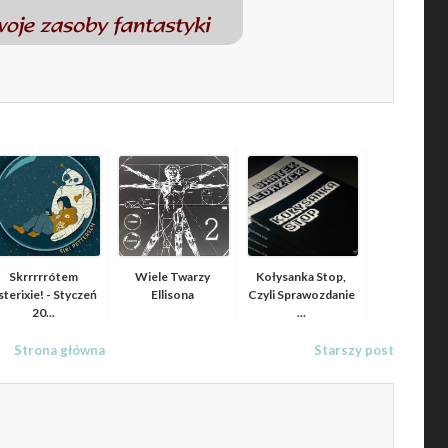
Skrrrrrótem
Wiele Twarzy
Kołysanka Stop,
terixie! - Styczeń
Ellisona
Czyli Sprawozdanie
20...
...
Strona główna
Starszy post