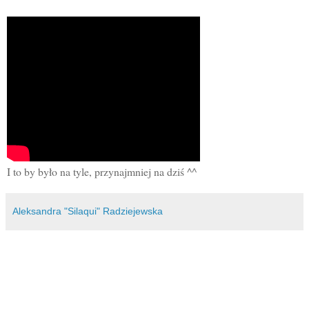
I to by było na tyle, przynajmniej na dziś ^^
Aleksandra "Silaqui" Radziejewska