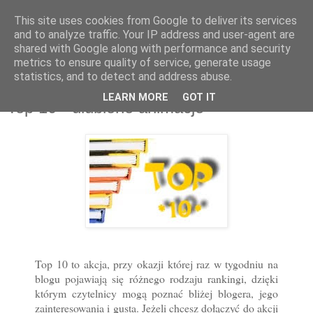
This site uses cookies from Google to deliver its services
and to analyze traffic. Your IP address and user-agent are
shared with Google along with performance and security
metrics to ensure quality of service, generate usage
statistics, and to detect and address abuse.
29 kwi 2012
LEARN MORE
GOT IT
Top 10 - ulubione animacje
Top 10 to akcja, przy okazji której raz w tygodniu na
blogu pojawiają się różnego rodzaju rankingi, dzięki
którym czytelnicy mogą poznać bliżej blogera, jego
zainteresowania i gusta. Jeżeli chcesz dołączyć do akcji