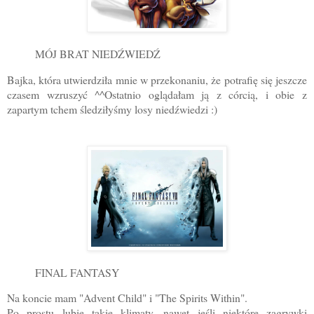
MÓJ BRAT NIEDŹWIEDŹ
Bajka, która utwierdziła mnie w przekonaniu, że potrafię się jeszcze
czasem wzruszyć ^^Ostatnio oglądałam ją z córcią, i obie z
zapartym tchem śledziłyśmy losy niedźwiedzi :)
FINAL FANTASY
Na koncie mam "Advent Child" i "The Spirits Within".
Po prostu lubię takie klimaty, nawet jeśli niektóre zagrywki