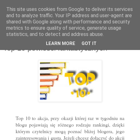
This site uses cookies from Google to deliver its services
and to analyze traffic. Your IP address and user-agent are
shared with Google along with performance and security
metrics to ensure quality of service, generate usage
statistics, and to detect and address abuse.
30 maj 2012
LEARN MORE
GOT IT
Top 10 powieści fantastycznych
Top 10 to akcja, przy okazji której raz w tygodniu na
blogu pojawiają się różnego rodzaju rankingi, dzięki
którym czytelnicy mogą poznać bliżej blogera, jego
zainteresowania i gusta. Jeżeli chcesz dołączyć do akcji