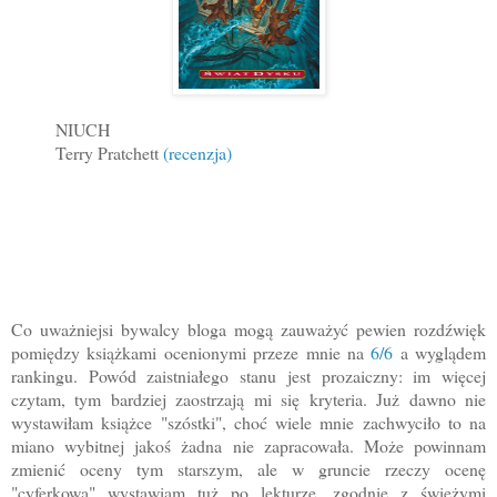
NIUCH
Terry Pratchett
(recenzja)
Co uważniejsi bywalcy bloga mogą zauważyć pewien rozdźwięk
pomiędzy książkami ocenionymi przeze mnie na
6/6
a wyglądem
rankingu. Powód zaistniałego stanu jest prozaiczny: im więcej
czytam, tym bardziej zaostrzają mi się kryteria. Już dawno nie
wystawiłam książce "szóstki", choć wiele mnie zachwyciło to na
miano wybitnej jakoś żadna nie zapracowała. Może powinnam
zmienić oceny tym starszym, ale w gruncie rzeczy ocenę
"cyferkową" wystawiam tuż po lekturze, zgodnie z świeżymi