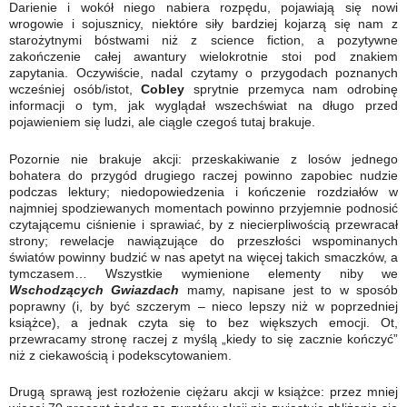
Darienie i wokół niego nabiera rozpędu, pojawiają się nowi
wrogowie i sojusznicy, niektóre siły bardziej kojarzą się nam z
starożytnymi bóstwami niż z science fiction, a pozytywne
zakończenie całej awantury wielokrotnie stoi pod znakiem
zapytania. Oczywiście, nadal czytamy o przygodach poznanych
wcześniej osób/istot,
Cobley
sprytnie przemyca nam odrobinę
informacji o tym, jak wyglądał wszechświat na długo przed
pojawieniem się ludzi, ale ciągle czegoś tutaj brakuje.
Pozornie nie brakuje akcji: przeskakiwanie z losów jednego
bohatera do przygód drugiego raczej powinno zapobiec nudzie
podczas lektury; niedopowiedzenia i kończenie rozdziałów w
najmniej spodziewanych momentach powinno przyjemnie podnosić
czytającemu ciśnienie i sprawiać, by z niecierpliwością przewracał
strony; rewelacje nawiązujące do przeszłości wspominanych
światów powinny budzić w nas apetyt na więcej takich smaczków, a
tymczasem… Wszystkie wymienione elementy niby we
Wschodzących Gwiazdach
mamy, napisane jest to w sposób
poprawny (i, by być szczerym – nieco lepszy niż w poprzedniej
książce), a jednak czyta się to bez większych emocji. Ot,
przewracamy stronę raczej z myślą „kiedy to się zacznie kończyć”
niż z ciekawością i podekscytowaniem.
Drugą sprawą jest rozłożenie ciężaru akcji w książce: przez mniej