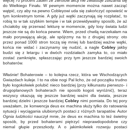
więcej 70 procent żaden ze zwrotów akcji nie zwiastuje zbliżania się
do Wielkiego Finału. W pewnym momencie można nawet zacząć
wątpić, czy aby na pewno Cobleyowi uda się zakończyć opowieść w
tym konkretnym tomie. A gdy już wątki zaczynają się rozplatać, to
robią to w tak szybkim tempie i w tak przewidywalny sposób, że aż
chciałoby się przerwać lekturę w momencie, gdy losy świata ludzi
jeszcze nie są do końca pewne. Wiem, przed chwilą narzekałam na
mało porywającą akcję, ale spójrzmy na to z drugiej strony: oto
przez ponad 1000 stron toczą się mniej lub bardziej ważne wątki,
końca nie widać i zaczynamy się nudzić, a nagle
Cobley
jakby
budzi się z letargu i w dwóch rozdziałach zamyka to, co miało
zostać zamknięte, spłaszczając przy tym jeszcze bardziej swoich
bohaterów.
Właśnie! Bohaterowie – to kolejna rzecz, która we Wschodzących
Gwiazdach kuleje. I to na obie nogi Pal licho, że od początku trudno
było kogokolwiek polubić nieco bardziej (przy kilkunastu pierwszo- i
drugoplanowych bohaterach nie sposób kogoś wyróżnić), teraz
wszyscy okazują się jeszcze bardziej ważni dla świata, jeszcze
bardziej dzielni i jeszcze bardziej
Cobley
nimi pomiata. Do tej pory
uważałam, że konwencja deus ex machina służy tylko do ratowania
sytuacji i wyciągania ulubionych postaci z różnych tarapatów. Autor
Ognia ludzkości
nauczył mnie, że deus ex machina to też świetny
sposób, by przed bohaterami piętrzyć nieprawdopodobne czy
niemal głupie przeszkody. A o jakimkolwiek rozwoju postaci