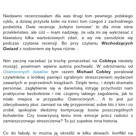
Niedawno recenzowałam dla was drugi tom pewnego polskiego
cyklu, a dzisiaj przyszła kolei na trzeci tom czegoś z zachodniego
podwórka. Dwie recenzje „kolejno tomowe” to dla mnie istne
przekleństwo, ale cóż – mam nadzieję, że uda mi się wykrzesać z
klawiatury kilka wartościowych zdań, a wy nie zanudzicie się
podczas czytania recenzji. Bo przy czytaniu
Wschodzących
Gwiazd
z nudzeniem się bywa różnie…
Nim zacznę narzekać (a trochę ponarzekać na
Cobleya
niestety
muszę), powinnam wpierw autora pochwalić. W odróżnieniu od
Osieroconych światów
tym razem
Michael Cobley
poratował
czytelników o krótkiej pamięci zgrabnym streszczeniem wydarzeń
zawartych w poprzednich książkach. Dzięki temu, i dzięki dramatis
personae, zagłębienie się w darieńską intrygę przychodzi nam
praktycznie bezboleśnie i nie czujemy takiego zagubienia, jak to
miało miejsce w przypadku
Osieroconych…
A to jest już
zdecydowany plus: zamiast na siłę przypominać sobie kto z kim i co
zrobił, spokojnie śledzimy kontynuację losów poszczególnych
bohaterów. Czy towarzyszą temu inne emocje prócz radości z
zamieszczonego streszczenia? To już zupełnie inna historia.
Co do fabuły, to można ją określić w kilku słowach: konflikt na