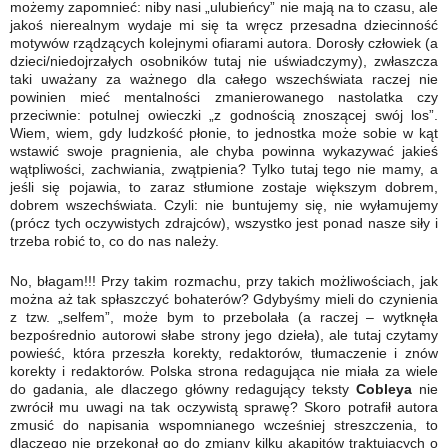
możemy zapomnieć: niby nasi „ulubieńcy” nie mają na to czasu, ale
jakoś nierealnym wydaje mi się ta wręcz przesadna dziecinność
motywów rządzących kolejnymi ofiarami autora. Dorosły człowiek (a
dzieci/niedojrzałych osobników tutaj nie uświadczymy), zwłaszcza
taki uważany za ważnego dla całego wszechświata raczej nie
powinien mieć mentalności zmanierowanego nastolatka czy
przeciwnie: potulnej owieczki „z godnością znoszącej swój los”.
Wiem, wiem, gdy ludzkość płonie, to jednostka może sobie w kąt
wstawić swoje pragnienia, ale chyba powinna wykazywać jakieś
wątpliwości, zachwiania, zwątpienia? Tylko tutaj tego nie mamy, a
jeśli się pojawia, to zaraz stłumione zostaje większym dobrem,
dobrem wszechświata. Czyli: nie buntujemy się, nie wyłamujemy
(prócz tych oczywistych zdrajców), wszystko jest ponad nasze siły i
trzeba robić to, co do nas należy.
No, błagam!!! Przy takim rozmachu, przy takich możliwościach, jak
można aż tak spłaszczyć bohaterów? Gdybyśmy mieli do czynienia
z tzw. „selfem”, może bym to przebolała (a raczej – wytknęła
bezpośrednio autorowi słabe strony jego dzieła), ale tutaj czytamy
powieść, która przeszła korekty, redaktorów, tłumaczenie i znów
korekty i redaktorów. Polska strona redagująca nie miała za wiele
do gadania, ale dlaczego główny redagujący teksty
Cobleya
nie
zwrócił mu uwagi na tak oczywistą sprawę? Skoro potrafił autora
zmusić do napisania wspomnianego wcześniej streszczenia, to
dlaczego nie przekonał go do zmiany kilku akapitów traktujących o